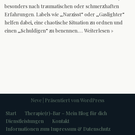
besonders nach traumatischen oder schmerzhaften
Erfahrungen. Labels wie „Narzisst“ oder „Gaslighter“
helfen dabei, eine chaotische Situation zu ordnen und
einen „Schuldigen“ zu benennen.…
Weiterlesen »
Neve
| Präsentiert von
WordPress
Start
Therapie(r)-Bar – Mein Blog für dich
Dienstleistungen
Kontakt
Informationen zum Impressum & Datenschutz